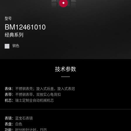
型号
BM12461010
经典系列
钢色
技术参数
表体：
不锈钢表壳；旋入式后盖，旋入式表冠
表带：
不锈钢表带，双按实心龟背扣
机芯：
瑞士定制全自动机械机芯
表镜：
蓝宝石表镜
表盘：
白色
功能：
时分秒针计时，日历