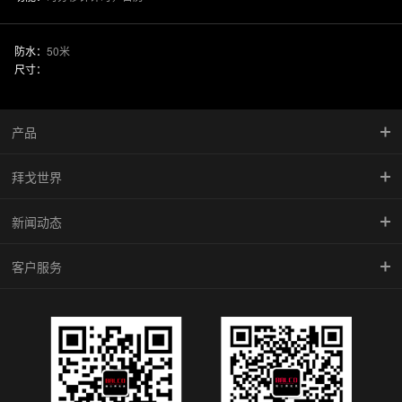
防水：
50米
尺寸：
产品
拜戈世界
慧智金·尚品系列
新闻动态
竞速系列
品牌传承
客户服务
型动系列
馆藏珍品
新闻中心
雅致系列
BALCO魅影
腕表学院
倾城系列
防伪查询
机械系列
维修中心