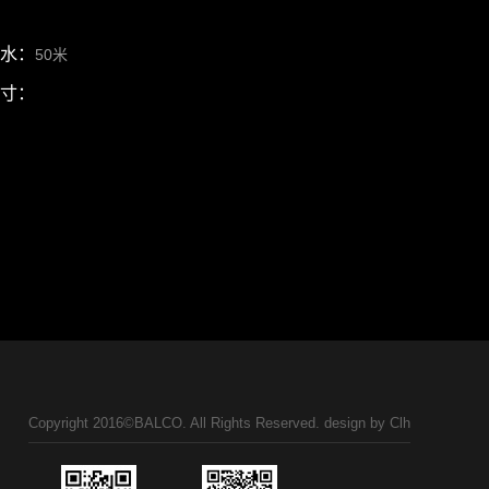
水：
50米
寸：
Copyright 2016©BALCO. All Rights Reserved. design by
Clh