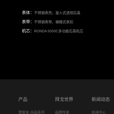
表体：
不锈钢表壳；旋入式透视后盖
表带：
不锈钢表带，蝴蝶式表扣
机芯：
RONDA 5050C多功能石英机芯
产品
拜戈世界
新闻动态
慧智金·尚品系列
品牌传承
新闻中心