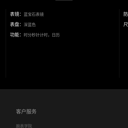
表镜：
防
蓝宝石表镜
表盘：
尺
深蓝色
功能：
时分秒针计时，日历
客户服务
腕表学院