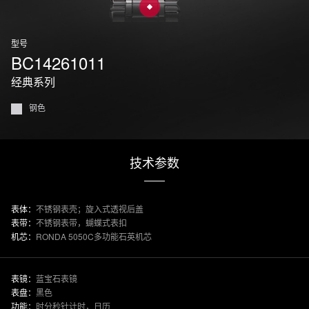
型号
BC14261011
经典系列
钢色
技术参数
表体：
不锈钢表壳；旋入式透视后盖
表带：
不锈钢表带，蝴蝶式表扣
机芯：
RONDA 5050C多功能石英机芯
表镜：
蓝宝石表镜
表盘：
黑色
功能：
时分秒针计时，日历