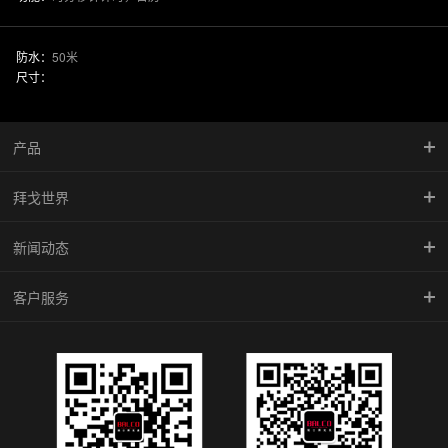
防水：
50米
尺寸：
产品
拜戈世界
慧智金·尚品系列
新闻动态
竞速系列
品牌传承
客户服务
型动系列
馆藏珍品
新闻中心
雅致系列
BALCO魅影
腕表学院
倾城系列
防伪查询
机械系列
维修中心