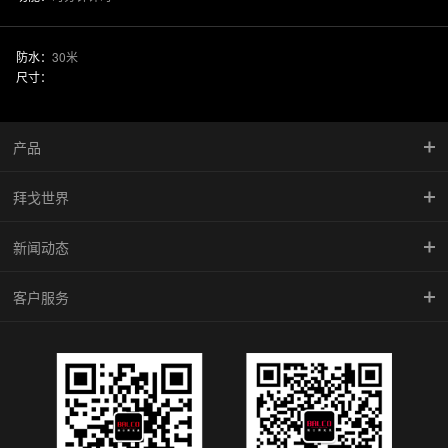
防水：
30米
尺寸：
产品
拜戈世界
慧智金·尚品系列
新闻动态
竞速系列
品牌传承
客户服务
型动系列
馆藏珍品
新闻中心
雅致系列
BALCO魅影
腕表学院
倾城系列
防伪查询
机械系列
维修中心