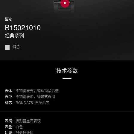
型号
B15021010
经典系列
钢色
技术参数
表体：
不锈钢表壳；螺丝锁紧后盖
表带：
不锈钢表带，蝴蝶式表扣
机芯：
RONDA751石英机芯
表镜：
拱形蓝宝石表镜
表盘：
白色
功能：
时分针计时