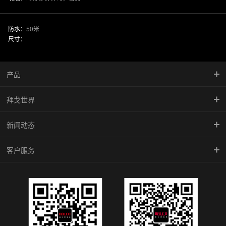
防水：
50米
尺寸：
产品
拜戈世界
慧智金·尚品系列
新闻动态
竞速系列
品牌传承
客户服务
型动系列
馆藏珍品
新闻中心
雅致系列
BALCO魅影
腕表学院
倾城系列
防伪查询
机械系列
维修中心