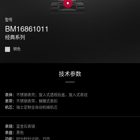
型号
BM16861011
经典系列
钢色
技术参数
表体：
不锈钢表壳；旋入式透视后盖，旋入式表冠
表带：
不锈钢表带，蝴蝶式表扣
机芯：
瑞士定制全自动机械机芯
表镜：
蓝宝石表镜
表盘：
黑色
功能：
时分秒针计时，日历