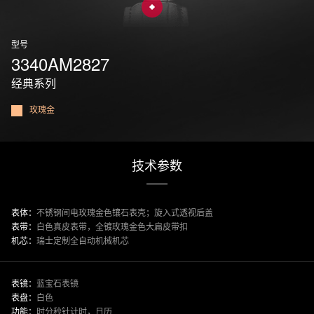
型号
3340AM2827
经典系列
玫瑰金
技术参数
表体：
不锈钢间电玫瑰金色镶石表壳；旋入式透视后盖
表带：
白色真皮表带，全镀玫瑰金色大扁皮带扣
机芯：
瑞士定制全自动机械机芯
表镜：
蓝宝石表镜
表盘：
白色
功能：
时分秒针计时，日历