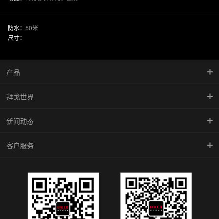
防水：
50米
尺寸：
产品
拜戈世界
慧智金·尚品系列
新闻动态
竞速系列
品牌传承
客户服务
型动系列
馆藏珍品
新闻中心
雅致系列
BALCO魅影
腕表学院
倾城系列
防伪查询
机械系列
维修中心