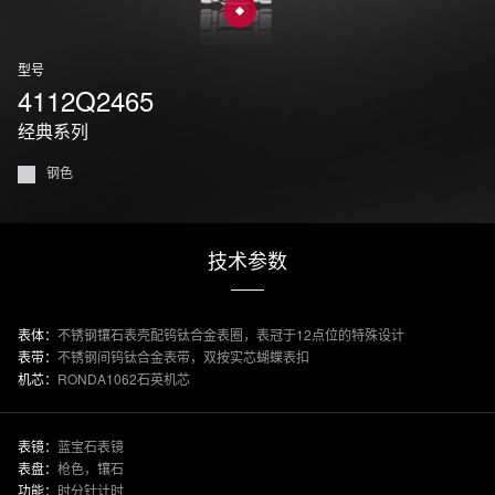
型号
4112Q2465
经典系列
钢色
技术参数
表体：
不锈钢镶石表壳配钨钛合金表圈，表冠于12点位的特殊设计
表带：
不锈钢间钨钛合金表带，双按实芯蝴蝶表扣
机芯：
RONDA1062石英机芯
表镜：
蓝宝石表镜
表盘：
枪色，镶石
功能：
时分针计时