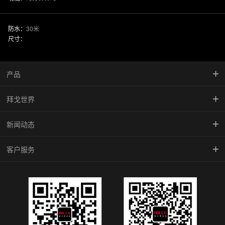
防水：
30米
尺寸：
产品
拜戈世界
慧智金·尚品系列
新闻动态
竞速系列
品牌传承
客户服务
型动系列
馆藏珍品
新闻中心
雅致系列
BALCO魅影
腕表学院
倾城系列
防伪查询
机械系列
维修中心