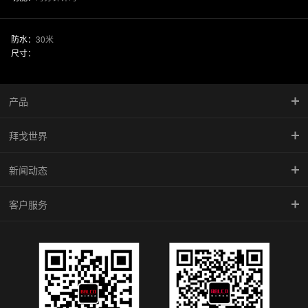
防水：
30米
尺寸：
产品
拜戈世界
慧智金·尚品系列
新闻动态
竞速系列
品牌传承
客户服务
型动系列
馆藏珍品
新闻中心
雅致系列
BALCO魅影
腕表学院
倾城系列
防伪查询
机械系列
维修中心