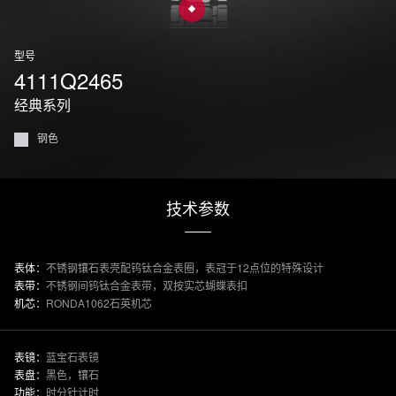
型号
4111Q2465
经典系列
钢色
技术参数
表体：
不锈钢镶石表壳配钨钛合金表圈，表冠于12点位的特殊设计
表带：
不锈钢间钨钛合金表带，双按实芯蝴蝶表扣
机芯：
RONDA1062石英机芯
表镜：
蓝宝石表镜
表盘：
黑色，镶石
功能：
时分针计时