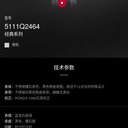
型号
5111Q2464
经典系列
钢色
技术参数
表体：
不锈钢镶石表壳，黑色陶瓷表圈；表冠于12点位的特殊设计
表带：
不锈钢间黑色陶瓷表带，蝴蝶式表扣
机芯：
RONDA 1062石英机芯
表镜：
蓝宝石表镜
表盘：
黑色，镶石面
功能：
时分针计时