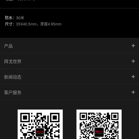
防水：
30米
尺寸：
35X40.5mm，厚度4.95mm
产品
拜戈世界
慧智金·尚品系列
新闻动态
竞速系列
品牌传承
客户服务
型动系列
馆藏珍品
新闻中心
雅致系列
BALCO魅影
腕表学院
倾城系列
防伪查询
机械系列
维修中心