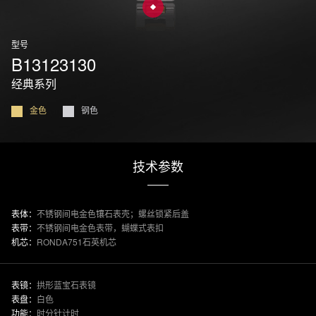
型号
B13123130
经典系列
金色
钢色
技术参数
表体：
不锈钢间电金色镶石表壳；螺丝锁紧后盖
表带：
不锈钢间电金色表带，蝴蝶式表扣
机芯：
RONDA751石英机芯
表镜：
拱形蓝宝石表镜
表盘：
白色
功能：
时分针计时