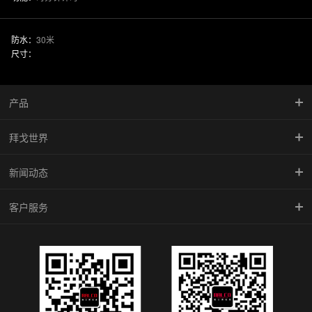
防水：
30米
尺寸：
产品
拜戈世界
慧智金·尚品系列
新闻动态
竞速系列
品牌传承
客户服务
型动系列
馆藏珍品
新闻中心
雅致系列
BALCO魅影
腕表学院
倾城系列
防伪查询
机械系列
维修中心