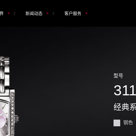
界
/
新闻动态
/
客户服务
型号
31
经典
钢色