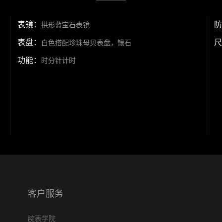
表镜：
防
拱形蓝宝石表镜
表盘：
尺
白色搭配珍珠母贝表盘，镶石
功能：
时分针计时
客户服务
腕表学院