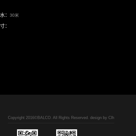
水：
30米
寸：
Copyright 2016©BALCO. All Rights Reserved. design by
Clh